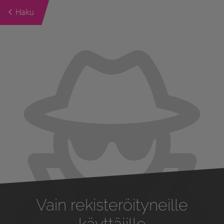
Haku
Previous
Next
Vain rekisteröityneille
käyttäjille