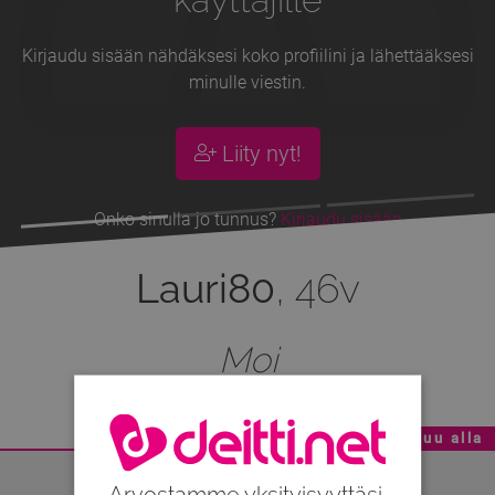
Kirjaudu sisään nähdäksesi koko profiilini ja lähettääksesi
minulle viestin.
Liity nyt!
Onko sinulla jo tunnus?
Kirjaudu sisään
Lauri80
, 46v
Moi
Mainoskatko - Sisältö jatkuu alla
Arvostamme yksityisyyttäsi.