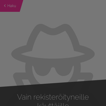
Haku
Previous
Next
Vain rekisteröityneille
käyttäjille