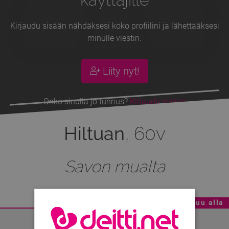
Kirjaudu sisään nähdäksesi koko profiilini ja lähettääksesi
minulle viestin.
Liity nyt!
Onko sinulla jo tunnus?
Kirjaudu sisään
Hiltuan
, 60v
Savon mualta
Mainoskatko - Sisältö jatkuu alla