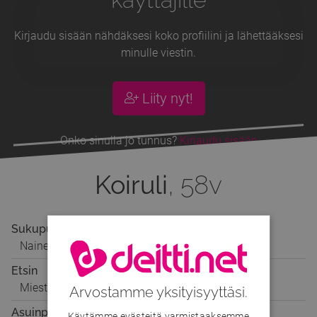
Kirjaudu sisään nähdäksesi koko profiilini ja lähettääksesi
minulle viestin.
Liity nyt!
Onko sinulla jo tunnus?
Kirjaudu sisään
Koiruli
, 58v
Sukupuoli
Nainen
Etsin
Miestä
Arvostamme yksityisyyttäsi.
Asuinpaikka
Käytämme evästeitä varmistaaksemme