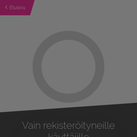
Etusivu
Previous
Next
Vain rekisteröityneille
käyttäjille