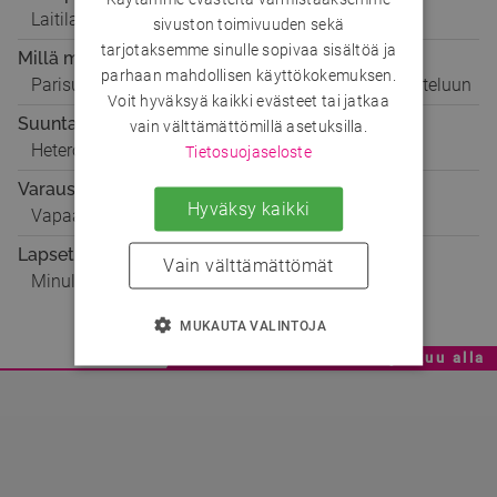
Laitila
sivuston toimivuuden sekä
tarjotaksemme sinulle sopivaa sisältöä ja
Millä mielellä
parhaan mahdollisen käyttökokemuksen.
Parisuhteeseen, Ystäväksi, Matkaseuraksi, Keskusteluun
Voit hyväksyä kaikki evästeet tai jatkaa
Suuntautuminen
vain välttämättömillä asetuksilla.
Hetero
Tietosuojaseloste
Varaustilanne
Hyväksy kaikki
Vapaa
Lapset
Vain välttämättömät
Minulla on 2 lasta
MUKAUTA VALINTOJA
Mainoskatko - Sisältö jatkuu alla