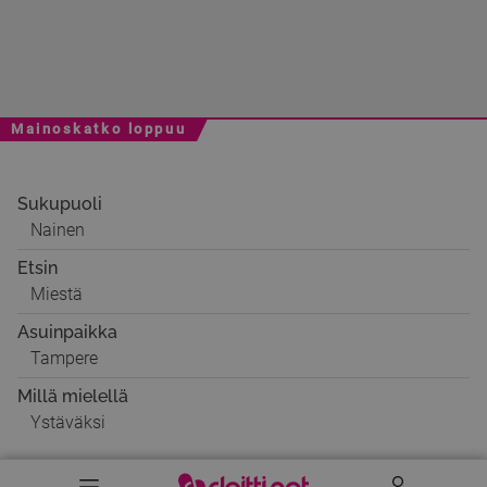
Mainoskatko loppuu
Sukupuoli
Nainen
Etsin
Miestä
Asuinpaikka
Tampere
Millä mielellä
Ystäväksi
Valikko
Käyttäj