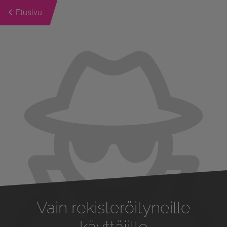
Etusivu
Previous
Next
Vain rekisteröityneille
käyttäjille