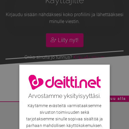
Kirjaudu sisään nähdäksesi koko profiilini ja lähettääksesi
minulle viestin.
Liity nyt!
Onko sinulla jo tunnus?
Kirjaudu sisään
Miivii
, 61v
Arvostamme yksityisyyttäsi.
Mainoskatko - Sisältö jatkuu alla
Käytämme evästeitä varmistaaksemme
sivuston toimivuuden sekä
tarjotaksemme sinulle sopivaa sisältöä ja
parhaan mahdollisen käyttökokemuksen.