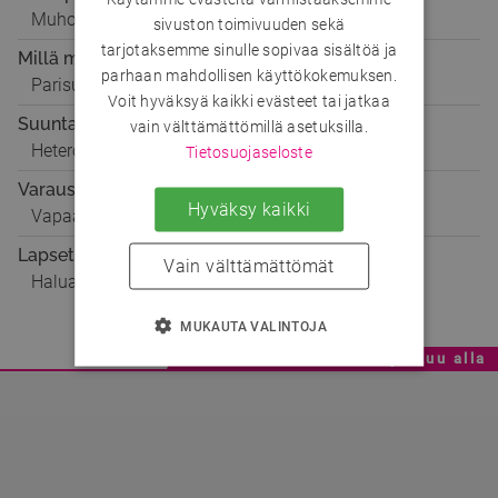
Muhos
sivuston toimivuuden sekä
tarjotaksemme sinulle sopivaa sisältöä ja
Millä mielellä
parhaan mahdollisen käyttökokemuksen.
Parisuhteeseen
Voit hyväksyä kaikki evästeet tai jatkaa
Suuntautuminen
vain välttämättömillä asetuksilla.
Hetero
Tietosuojaseloste
Varaustilanne
Hyväksy kaikki
Vapaa
Lapset
Vain välttämättömät
Haluan lapsia tulevaisuudessa
MUKAUTA VALINTOJA
Mainoskatko - Sisältö jatkuu alla