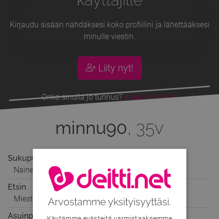
Kirjaudu sisään nähdäksesi koko profiilini ja lähettääksesi
minulle viestin.
Liity nyt!
Onko sinulla jo tunnus?
Kirjaudu sisään
minnu90
, 35v
Sukupuoli
Nainen
Etsin
Miestä
Arvostamme yksityisyyttäsi.
Asuinpaikka
Käytämme evästeitä varmistaaksemme