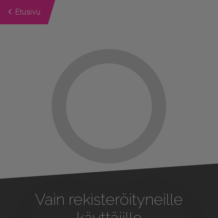
Etusivu
Previous
Next
Vain rekisteröityneille
käyttäjille