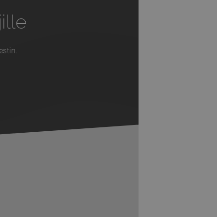
ille
estin.