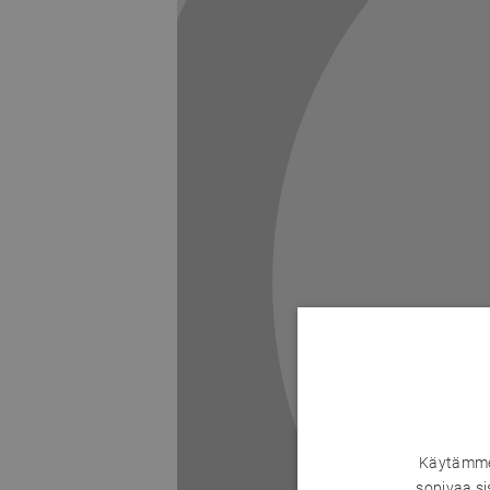
Käytämme 
sopivaa si