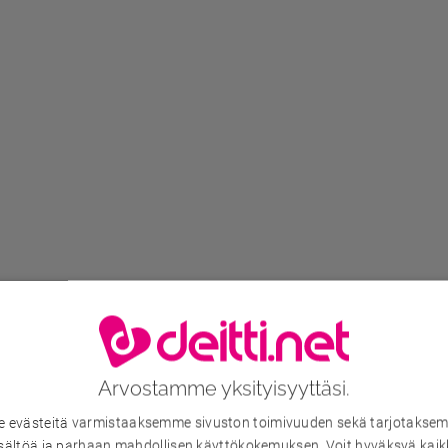
Arvostamme yksityisyyttäsi.
evästeitä varmistaaksemme sivuston toimivuuden sekä tarjotaksem
sältöä ja parhaan mahdollisen käyttökokemuksen. Voit hyväksyä kaik