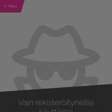
Haku
Previous
Next
Vain rekisteröityneille
käyttäjille