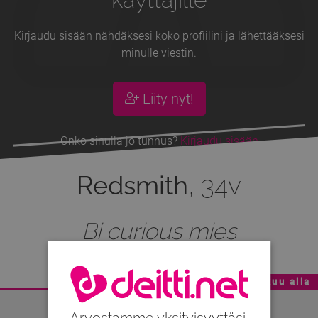
Kirjaudu sisään nähdäksesi koko profiilini ja lähettääksesi
minulle viestin.
Liity nyt!
Onko sinulla jo tunnus?
Kirjaudu sisään
Redsmith
, 34v
Bi curious mies
Mainoskatko - Sisältö jatkuu alla
Arvostamme yksityisyyttäsi.