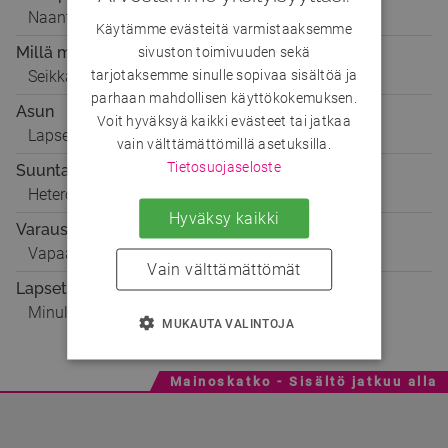
Naantali
Käytämme evästeitä varmistaaksemme
Millä mielellä
sivuston toimivuuden sekä
tarjotaksemme sinulle sopivaa sisältöä ja
Seikkailuun
parhaan mahdollisen käyttökokemuksen.
Asun
Voit hyväksyä kaikki evästeet tai jatkaa
Lapseni kanssa
vain välttämättömillä asetuksilla.
Tietosuojaseloste
Suuntautuminen
Hetero
Hyväksy kaikki
Varaustilanne
Vapaa
Vain välttämättömät
Lapset
Minulla on 2 lasta
MUKAUTA VALINTOJA
Mainoskatko - Sisältö jatkuu alla