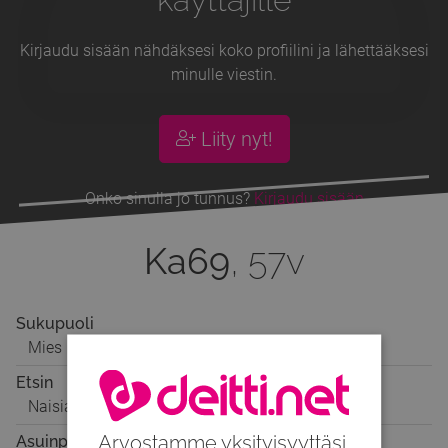
Kirjaudu sisään nähdäksesi koko profiilini ja lähettääksesi
minulle viestin.
Liity nyt!
Onko sinulla jo tunnus?
Kirjaudu sisään
Ka69
, 57v
Sukupuoli
Mies
Etsin
Naisia ja pareja
Arvostamme yksityisyyttäsi.
Asuinpaikka