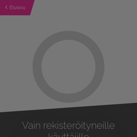
Etusivu
Previous
Next
Vain rekisteröityneille
käyttäjille