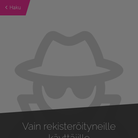
Haku
Previous
Next
Vain rekisteröityneille
käyttäjille