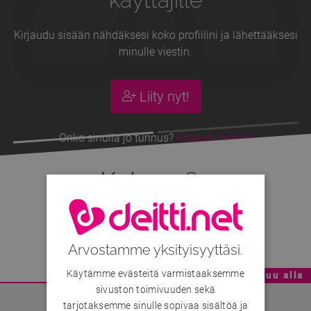
Kirjaudu sisään nähdäksesi koko profiilini ja lähettääksesi
minulle viestin.
Liity nyt!
Onko sinulla jo tunnus?
Kirjaudu sisään
Koby
, 38v
Kobby
Arvostamme yksityisyyttäsi.
Käytämme evästeitä varmistaaksemme
Mainoskatko - Sisältö jatkuu alla
sivuston toimivuuden sekä
tarjotaksemme sinulle sopivaa sisältöä ja