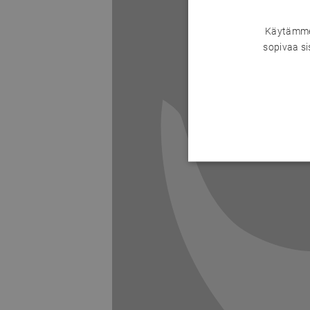
Käytämme 
sopivaa si
Previous