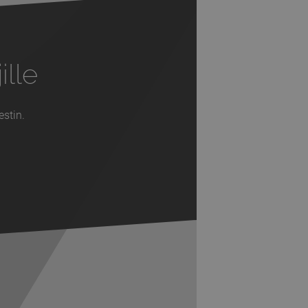
ille
estin.