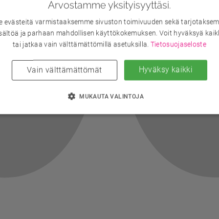
Arvostamme yksityisyyttäsi.
evästeitä varmistaaksemme sivuston toimivuuden sekä tarjotaksem
sältöä ja parhaan mahdollisen käyttökokemuksen. Voit hyväksyä kaik
tai jatkaa vain välttämättömillä asetuksilla.
Tietosuojaseloste
Hyväksy kaikki
Vain välttämättömät
MUKAUTA VALINTOJA