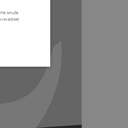
me sinulle
ki evästeet
Next