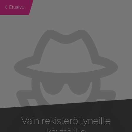
Etusivu
Previous
Next
Vain rekisteröityneille
käyttäjille