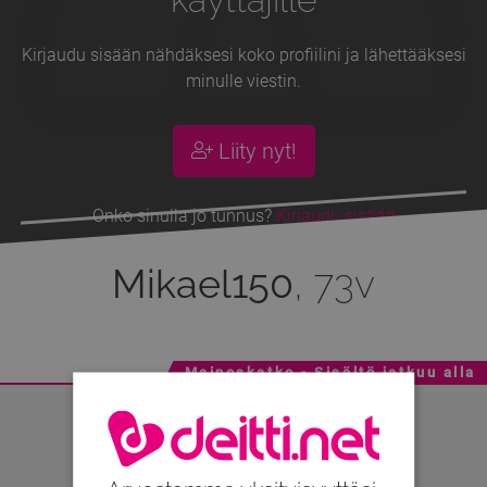
Kirjaudu sisään nähdäksesi koko profiilini ja lähettääksesi
minulle viestin.
Liity nyt!
Onko sinulla jo tunnus?
Kirjaudu sisään
Mikael150
, 73v
Mainoskatko - Sisältö jatkuu alla