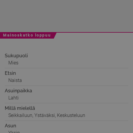
Mainoskatko loppuu
Sukupuoli
Mies
Etsin
Naista
Asuinpaikka
Lahti
Millä mielellä
Seikkailuun, Ystäväksi, Keskusteluun
Asun
Yksin