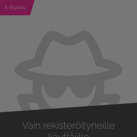
Etusivu
Previous
Next
Vain rekisteröityneille
käyttäjille