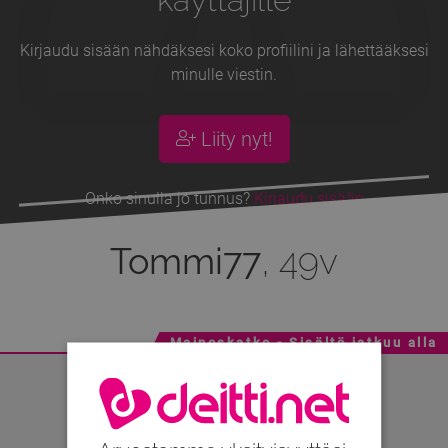
Kirjaudu sisään nähdäksesi koko profiilini ja lähettääksesi
minulle viestin.
Liity nyt!
Onko sinulla jo tunnus?
Kirjaudu sisään
Tommi77
, 49v
Mainoskatko - Sisältö jatkuu alla