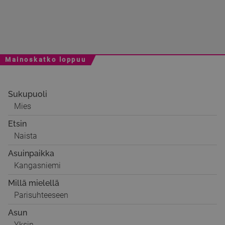
Mainoskatko loppuu
Sukupuoli
Mies
Etsin
Naista
Asuinpaikka
Kangasniemi
Millä mielellä
Parisuhteeseen
Asun
Yksin