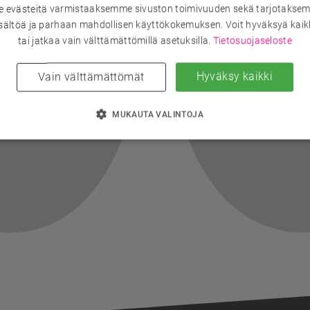
evästeitä varmistaaksemme sivuston toimivuuden sekä tarjotaksem
sältöä ja parhaan mahdollisen käyttökokemuksen. Voit hyväksyä kaik
tai jatkaa vain välttämättömillä asetuksilla.
Tietosuojaseloste
Hyväksy kaikki
Vain välttämättömät
MUKAUTA VALINTOJA