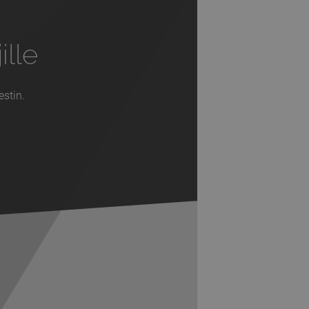
ille
estin.