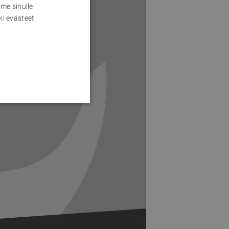
me sinulle
ki evästeet
Next