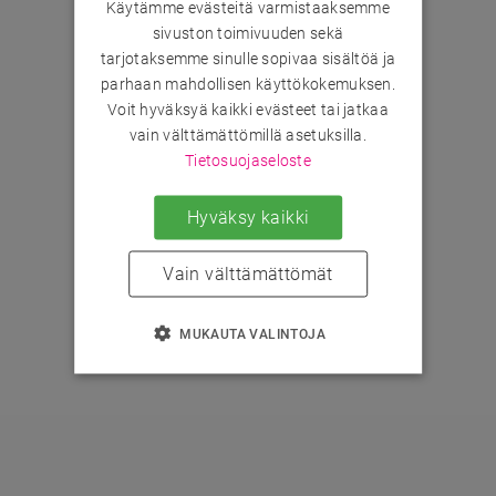
Käytämme evästeitä varmistaaksemme
sivuston toimivuuden sekä
tarjotaksemme sinulle sopivaa sisältöä ja
parhaan mahdollisen käyttökokemuksen.
Voit hyväksyä kaikki evästeet tai jatkaa
vain välttämättömillä asetuksilla.
Tietosuojaseloste
Hyväksy kaikki
Vain välttämättömät
MUKAUTA VALINTOJA