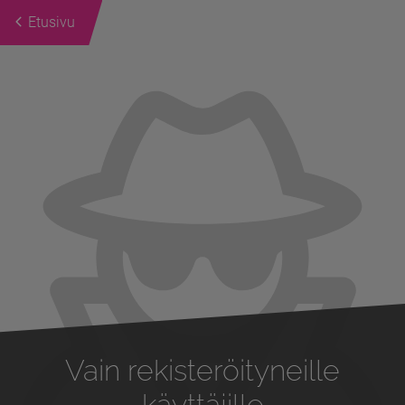
Etusivu
Previous
Next
Vain rekisteröityneille
käyttäjille