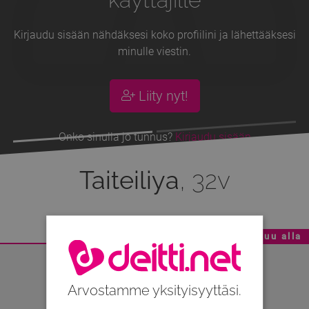
Kirjaudu sisään nähdäksesi koko profiilini ja lähettääksesi
minulle viestin.
Liity nyt!
Onko sinulla jo tunnus?
Kirjaudu sisään
Taiteiliya
, 32v
Mainoskatko - Sisältö jatkuu alla
Arvostamme yksityisyyttäsi.