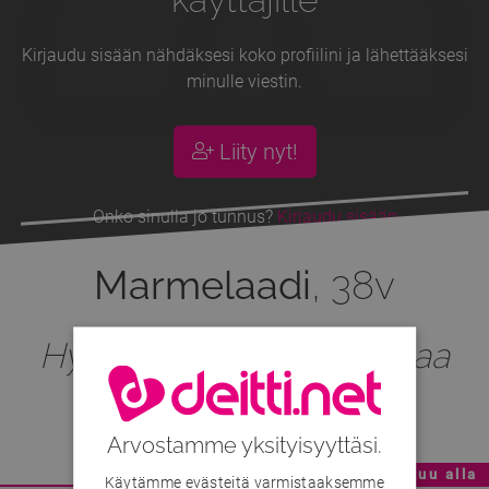
Kirjaudu sisään nähdäksesi koko profiilini ja lähettääksesi
minulle viestin.
Liity nyt!
Onko sinulla jo tunnus?
Kirjaudu sisään
Marmelaadi
, 38v
Hyvää, luotettavaa seuraa
haussa ja tarjolla
Arvostamme yksityisyyttäsi.
Mainoskatko - Sisältö jatkuu alla
Käytämme evästeitä varmistaaksemme