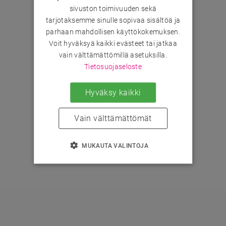
sivuston toimivuuden sekä
tarjotaksemme sinulle sopivaa sisältöä ja
parhaan mahdollisen käyttökokemuksen.
Voit hyväksyä kaikki evästeet tai jatkaa
vain välttämättömillä asetuksilla.
Tietosuojaseloste
Hyväksy kaikki
Vain välttämättömät
MUKAUTA VALINTOJA