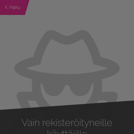
Haku
Previous
Next
Vain rekisteröityneille
käyttäjille