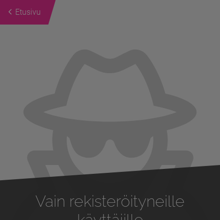
Etusivu
Previous
Next
Vain rekisteröityneille
käyttäjille