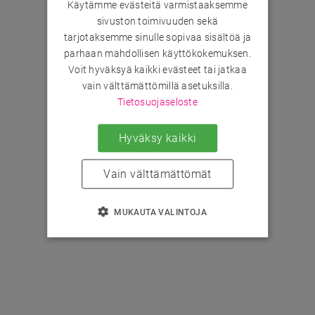
Käytämme evästeitä varmistaaksemme
sivuston toimivuuden sekä
tarjotaksemme sinulle sopivaa sisältöä ja
parhaan mahdollisen käyttökokemuksen.
Voit hyväksyä kaikki evästeet tai jatkaa
vain välttämättömillä asetuksilla.
Tietosuojaseloste
Hyväksy kaikki
Vain välttämättömät
MUKAUTA VALINTOJA