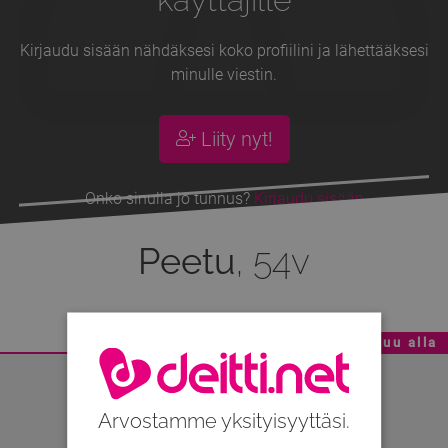
Kirjaudu sisään nähdäksesi koko profiilini ja lähettääksesi
minulle viestin.
Liity nyt!
Onko sinulla jo tunnus?
Kirjaudu sisään
Peetu
, 54v
Mainoskatko - Sisältö jatkuu alla
Arvostamme yksityisyyttäsi.