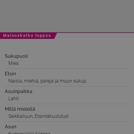
Mainoskatko loppuu
Sukupuoli
Mies
Etsin
Naisia, miehiä, pareja ja muun sukup.
Asuinpaikka
Lahti
Millä mielellä
Seikkailuun, Etsintäkuulutus!
Asun
Kumppanini kanssa