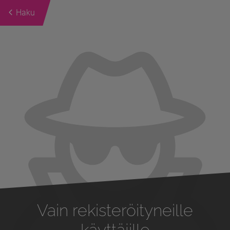
Haku
Previous
Next
Vain rekisteröityneille
käyttäjille