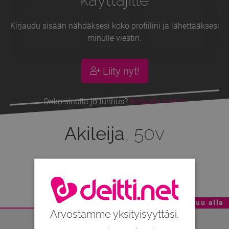
Kirjaudu sisään nähdäksesi koko profiilini ja lähettääksesi
minulle viestin.
Liity nyt!
Onko sinulla jo tunnus?
Kirjaudu sisään
Akileija
, 50v
Oletko se sinä?
Mainoskatko - Sisältö jatkuu alla
Arvostamme yksityisyyttäsi.