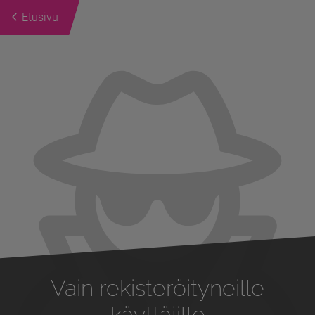
Etusivu
Previous
Next
Vain rekisteröityneille
käyttäjille