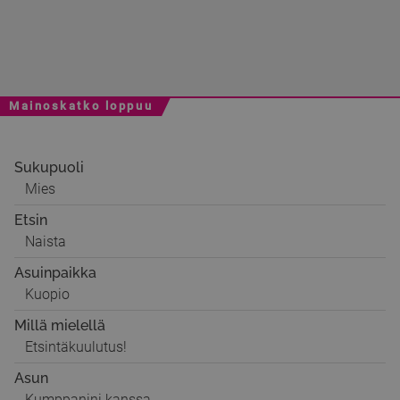
Mainoskatko loppuu
Sukupuoli
Mies
Etsin
Naista
Asuinpaikka
Kuopio
Millä mielellä
Etsintäkuulutus!
Asun
Kumppanini kanssa