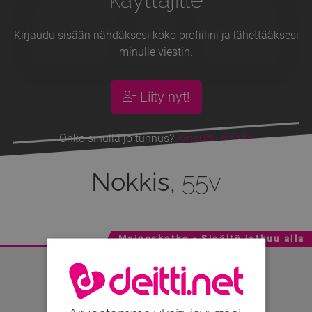
Kirjaudu sisään nähdäksesi koko profiilini ja lähettääksesi
minulle viestin.
Liity nyt!
Onko sinulla jo tunnus?
Kirjaudu sisään
Nokkis
, 55v
Mainoskatko - Sisältö jatkuu alla