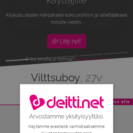
Kirjaudu sisään nähdäksesi koko profiilini ja lähettääksesi
minulle viestin.
Liity nyt!
Onko sinulla jo tunnus?
Kirjaudu sisään
Vilttsuboy
, 27v
Mainoskatko - Sisältö jatkuu alla
Arvostamme yksityisyyttäsi.
Käytämme evästeitä varmistaaksemme