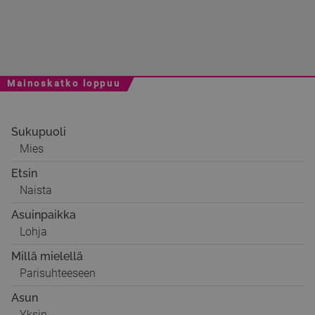
Mainoskatko loppuu
Sukupuoli
Mies
Etsin
Naista
Asuinpaikka
Lohja
Millä mielellä
Parisuhteeseen
Asun
Yksin