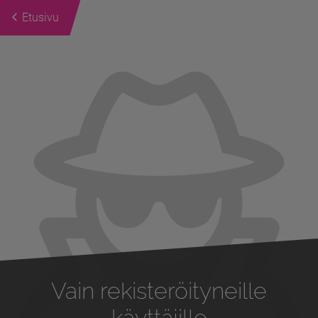
Etusivu
Previous
Next
Vain rekisteröityneille
käyttäjille