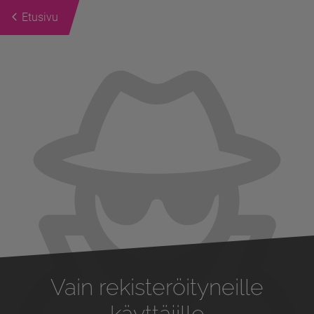
Etusivu
Previous
Next
Vain rekisteröityneille
käyttäjille