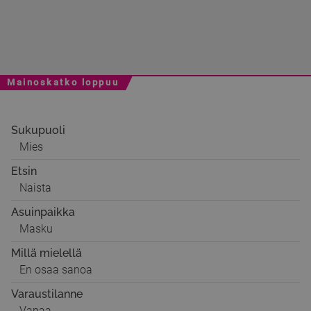
Mainoskatko loppuu
Sukupuoli
Mies
Etsin
Naista
Asuinpaikka
Masku
Millä mielellä
En osaa sanoa
Varaustilanne
Vapaa