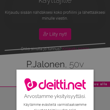
Kirjaudu sisään nähdäksesi koko profiilini ja lähettääksesi
minulle viestin.
Liity nyt!
Onko sinulla jo tunnus?
Kirjaudu sisään
P.Jalonen
, 50v
Mainoskatko - Sisältö jatkuu alla
Arvostamme yksityisyyttäsi.
Käytämme evästeitä varmistaaksemme