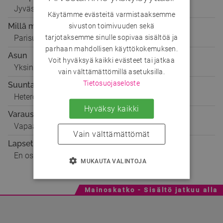
Jyväskylä
Käytämme evästeitä varmistaaksemme
Millä mielellä
sivuston toimivuuden sekä
tarjotaksemme sinulle sopivaa sisältöä ja
Parisuhteeseen, Seikkailuun
parhaan mahdollisen käyttökokemuksen.
Asun
Voit hyväksyä kaikki evästeet tai jatkaa
Yksin
vain välttämättömillä asetuksilla.
Tietosuojaseloste
Suuntautuminen
Hetero
Hyväksy kaikki
Varaustilanne
Vapaa
Vain välttämättömät
Lapset
En osaa sanoa, haluanko lapsia
MUKAUTA VALINTOJA
Mainoskatko - Sisältö jatkuu alla