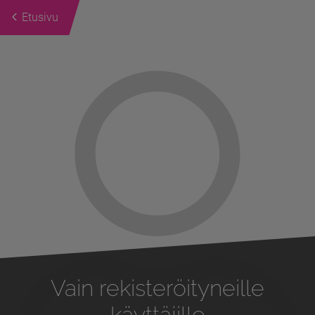
Etusivu
Previous
Next
Vain rekisteröityneille
käyttäjille