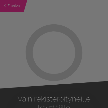
Etusivu
Previous
Next
Vain rekisteröityneille
käyttäjille