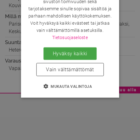
sivuston toimivuuden sekä
Kouvola
tarjotaksemme sinulle sopivaa sisältöä ja
parhaan mahdollisen käyttökokemuksen.
Millä mielellä
Voit hyväksyä kaikki evästeet tai jatkaa
Parisuhteeseen, Seikkailuun, Ystäväksi, Matkaseuraksi,
vain välttämättömillä asetuksilla.
Keskusteluun
Tietosuojaseloste
Suuntautuminen
Hetero
Hyväksy kaikki
Varaustilanne
Vapaa
Vain välttämättömät
MUKAUTA VALINTOJA
Mainoskatko - Sisältö jatkuu alla