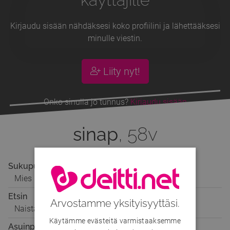
Kirjaudu sisään nähdäksesi koko profiilini ja lähettääksesi
minulle viestin.
Liity nyt!
Onko sinulla jo tunnus?
Kirjaudu sisään
sinap
, 58v
Sukupuoli
Mies
Etsin
Arvostamme yksityisyyttäsi.
Naista
Käytämme evästeitä varmistaaksemme
Asuinpaikka