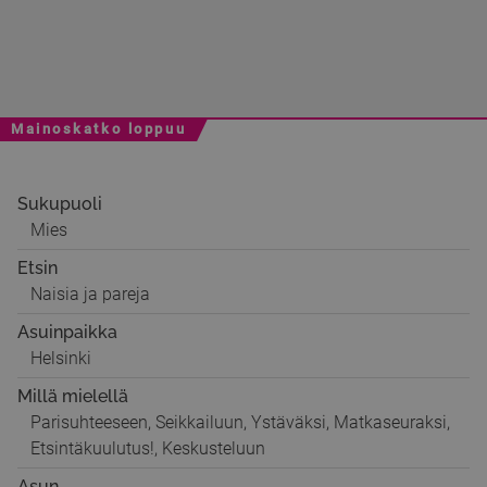
Mainoskatko loppuu
Sukupuoli
Mies
Etsin
Naisia ja pareja
Asuinpaikka
Helsinki
Millä mielellä
Parisuhteeseen, Seikkailuun, Ystäväksi, Matkaseuraksi,
Etsintäkuulutus!, Keskusteluun
Asun