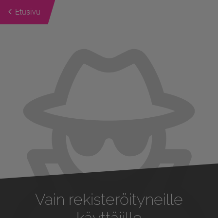
Etusivu
Previous
Next
Vain rekisteröityneille
käyttäjille