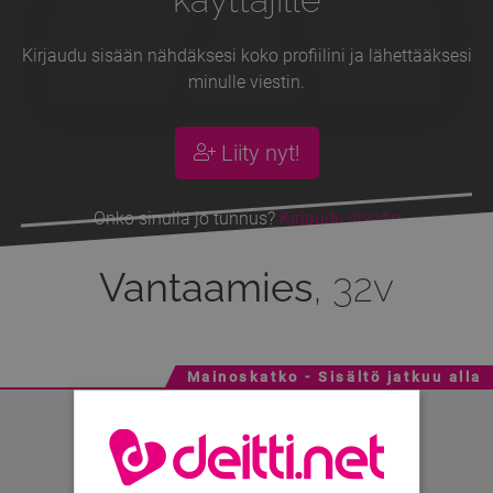
Kirjaudu sisään nähdäksesi koko profiilini ja lähettääksesi
minulle viestin.
Liity nyt!
Onko sinulla jo tunnus?
Kirjaudu sisään
Vantaamies
, 32v
Mainoskatko - Sisältö jatkuu alla