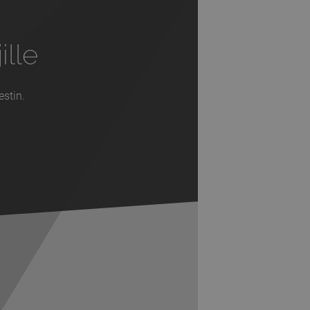
ille
estin.