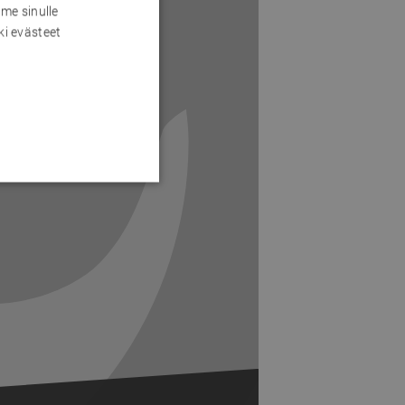
me sinulle
ki evästeet
Next