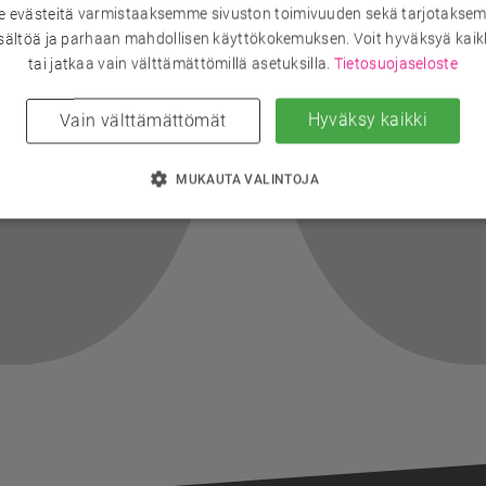
evästeitä varmistaaksemme sivuston toimivuuden sekä tarjotaksem
sältöä ja parhaan mahdollisen käyttökokemuksen. Voit hyväksyä kaik
tai jatkaa vain välttämättömillä asetuksilla.
Tietosuojaseloste
Hyväksy kaikki
Vain välttämättömät
MUKAUTA VALINTOJA