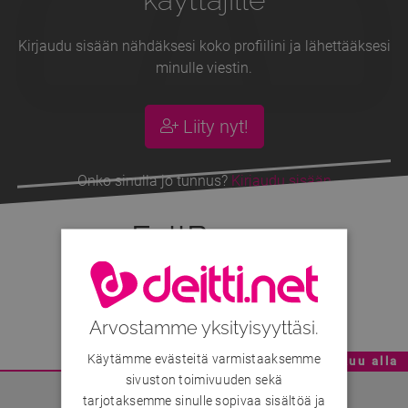
Kirjaudu sisään nähdäksesi koko profiilini ja lähettääksesi
minulle viestin.
Liity nyt!
Onko sinulla jo tunnus?
Kirjaudu sisään
FullB
, 35v
Nkp230
Arvostamme yksityisyyttäsi.
Käytämme evästeitä varmistaaksemme
Mainoskatko - Sisältö jatkuu alla
sivuston toimivuuden sekä
tarjotaksemme sinulle sopivaa sisältöä ja