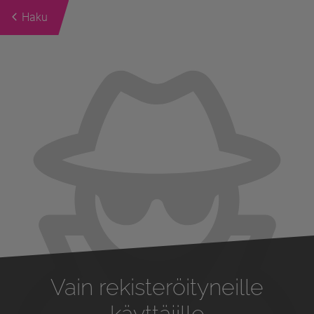
Haku
Previous
Next
Vain rekisteröityneille
käyttäjille