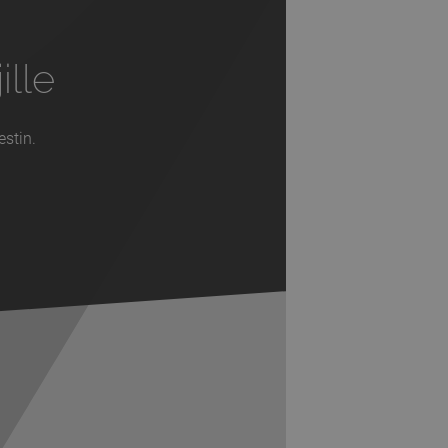
ille
estin.