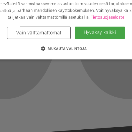
evästeitä varmistaaksemme sivuston toimivuuden sekä tarjotaksem
sältöä ja parhaan mahdollisen käyttökokemuksen. Voit hyväksyä kaik
tai jatkaa vain välttämättömillä asetuksilla.
Tietosuojaseloste
Hyväksy kaikki
Vain välttämättömät
MUKAUTA VALINTOJA