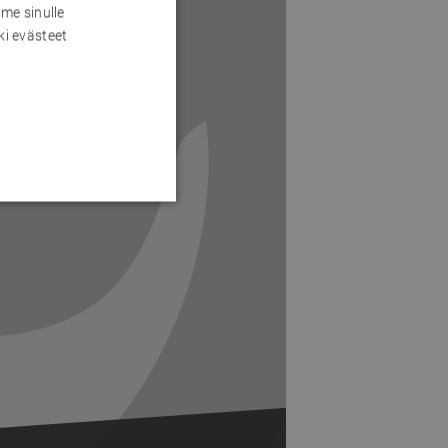
me sinulle
ki evästeet
Next