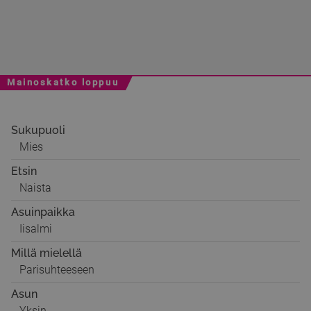
Mainoskatko loppuu
Sukupuoli
Mies
Etsin
Naista
Asuinpaikka
Iisalmi
Millä mielellä
Parisuhteeseen
Asun
Yksin