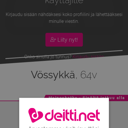
Kirjaudu sisään nähdäksesi koko profiilini ja lähettääksesi
minulle viestin.
Liity nyt!
Onko sinulla jo tunnus?
Kirjaudu sisään
Vössykkä
, 64v
Mainoskatko - Sisältö jatkuu alla