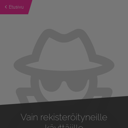
Etusivu
Previous
Next
Vain rekisteröityneille
käyttäjille