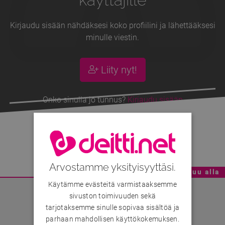
Kirjaudu sisään nähdäksesi koko profiilini ja lähettääksesi
minulle viestin.
Liity nyt!
Onko sinulla jo tunnus?
Kirjaudu sisään
Ela
, 51v
Arvostamme yksityisyyttäsi.
Mainoskatko - Sisältö jatkuu alla
Käytämme evästeitä varmistaaksemme
sivuston toimivuuden sekä
tarjotaksemme sinulle sopivaa sisältöä ja
parhaan mahdollisen käyttökokemuksen.