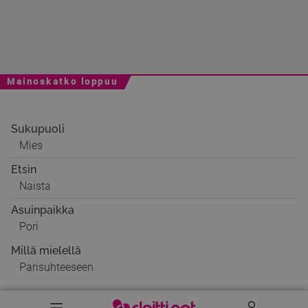
Mainoskatko loppuu
Sukupuoli
Mies
Etsin
Naista
Asuinpaikka
Pori
Millä mielellä
Parisuhteeseen
Valikko
Käyttäj