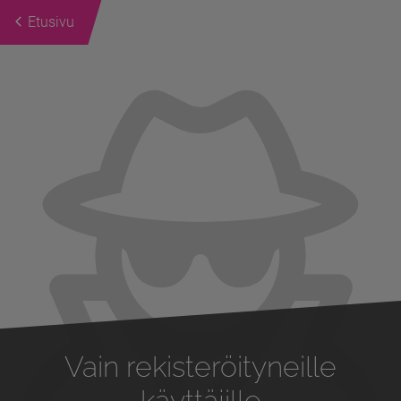
Etusivu
Previous
Next
Vain rekisteröityneille
käyttäjille