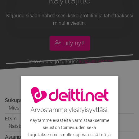
Kirjaudu sisään nähdäksesi koko profiilini ja lähettääksesi
minulle viestin.
Liity nyt!
Onko sinulla jo tunnus?
Kirjaudu sisään
OssiBoy
, 50v
Sukupuoli
Mies
Arvostamme yksityisyyttäsi.
Etsin
Käytämme evästeitä varmistaaksemme
Naista
sivuston toimivuuden sekä
tarjotaksemme sinulle sopivaa sisältöä ja
Asuinpaikka