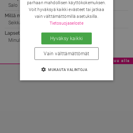
parhaan mahdollisen käyttökokemuksen.
Salo
Voit hyväksyä kaikki evästeet tai jatkaa
Millä mielellä
vain välttämättömillä asetuksilla.
Seikkailuun, Ystäväksi, Etsintäkuulutus!
Tietosuojaseloste
Lapset
Hyväksy kaikki
Minulla on 1 lapsi
Vain välttämättömät
Mainoskatko - Sisältö jatkuu alla
MUKAUTA VALINTOJA