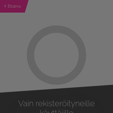
Etusivu
Previous
Next
Vain rekisteröityneille
käyttäjille