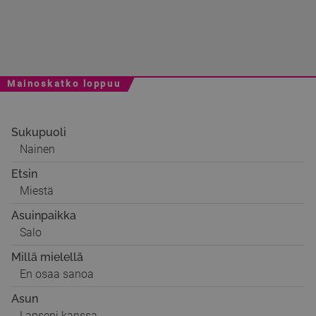
Mainoskatko loppuu
Sukupuoli
Nainen
Etsin
Miestä
Asuinpaikka
Salo
Millä mielellä
En osaa sanoa
Asun
Lapseni kanssa