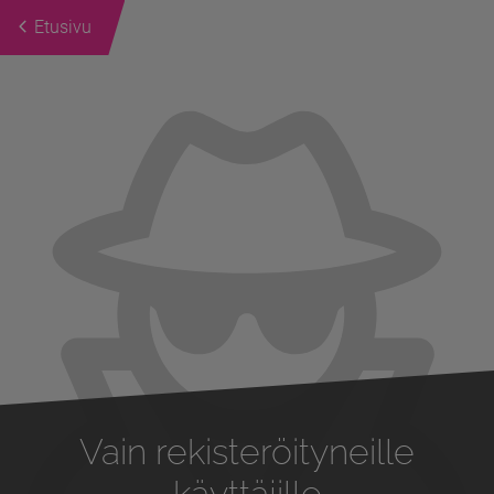
Etusivu
Previous
Next
Vain rekisteröityneille
käyttäjille