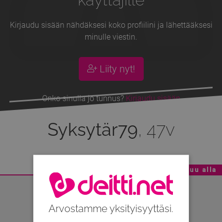
Kirjaudu sisään nähdäksesi koko profiilini ja lähettääksesi
minulle viestin.
Liity nyt!
Onko sinulla jo tunnus?
Kirjaudu sisään
Syksytär79
, 47v
Mainoskatko - Sisältö jatkuu alla
Arvostamme yksityisyyttäsi.