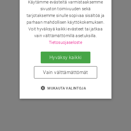
Käytämme evästeitä varmistaaksemme
sivuston toimivuuden sekä
tarjotaksemme sinulle sopivaa sisältöä ja
parhaan mahdollisen käyttökokemuksen.
Voit hyväksyä kaikki evästeet tai jatkaa
vain välttämättömillä asetuksilla.
Tietosuojaseloste
Hyväksy kaikki
Vain välttämättömät
MUKAUTA VALINTOJA