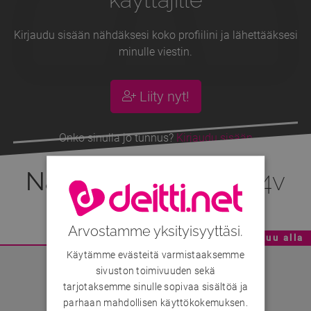
Kirjaudu sisään nähdäksesi koko profiilini ja lähettääksesi
minulle viestin.
Liity nyt!
Onko sinulla jo tunnus?
Kirjaudu sisään
Nallekarhu198238
, 44v
Arvostamme yksityisyyttäsi.
Mainoskatko - Sisältö jatkuu alla
Käytämme evästeitä varmistaaksemme
sivuston toimivuuden sekä
tarjotaksemme sinulle sopivaa sisältöä ja
parhaan mahdollisen käyttökokemuksen.