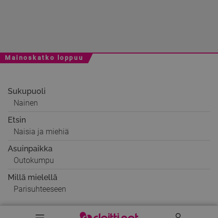
Mainoskatko loppuu
Sukupuoli
Nainen
Etsin
Naisia ja miehiä
Asuinpaikka
Outokumpu
Millä mielellä
Parisuhteeseen
Valikko
Käyttäj