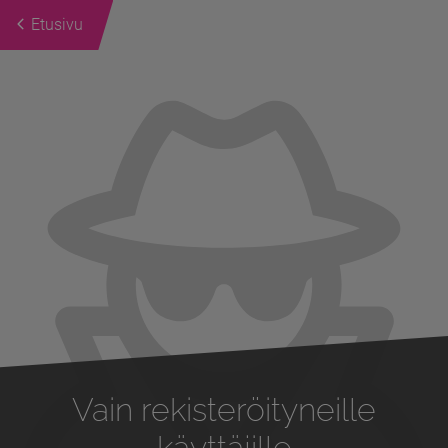
Etusivu
Previous
Next
Vain rekisteröityneille
käyttäjille