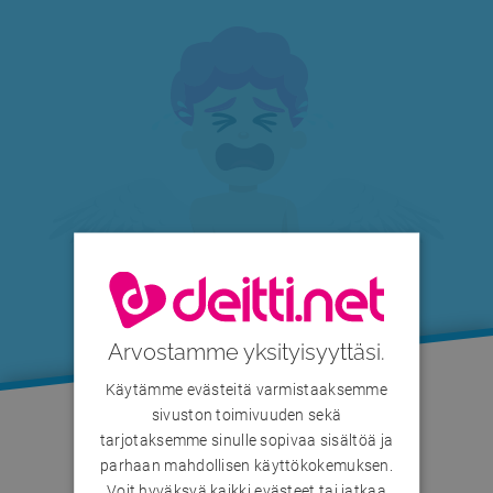
Arvostamme yksityisyyttäsi.
Käytämme evästeitä varmistaaksemme
sivuston toimivuuden sekä
tarjotaksemme sinulle sopivaa sisältöä ja
Käyttäjä on määrittänyt profiilinsa piilotetuksi.
parhaan mahdollisen käyttökokemuksen.
Voit hyväksyä kaikki evästeet tai jatkaa