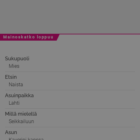
Mainoskatko loppuu
Sukupuoli
Mies
Etsin
Naista
Asuinpaikka
Lahti
Millä mielellä
Seikkailuun
Asun
Kaverini kanssa