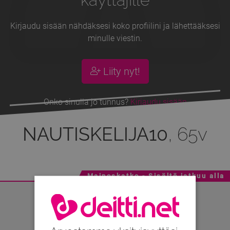
Kirjaudu sisään nähdäksesi koko profiilini ja lähettääksesi
minulle viestin.
Liity nyt!
Onko sinulla jo tunnus?
Kirjaudu sisään
NAUTISKELIJA10
, 65v
Mainoskatko - Sisältö jatkuu alla