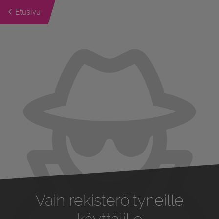
Etusivu
Previous
Next
Vain rekisteröityneille
käyttäjille