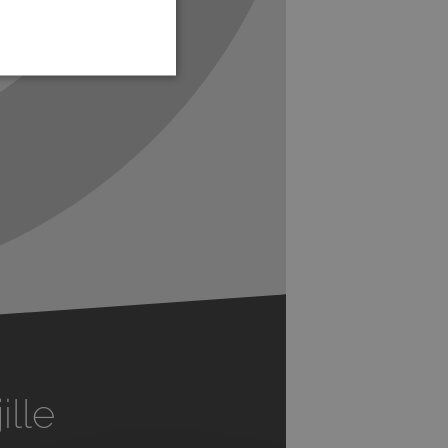
Next
ille