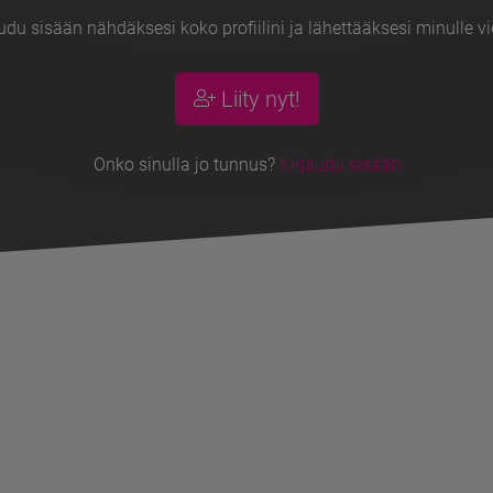
udu sisään nähdäksesi koko profiilini ja lähettääksesi minulle vi
Liity nyt!
Onko sinulla jo tunnus?
Kirjaudu sisään