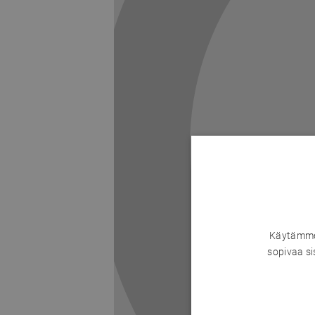
Käytämme 
sopivaa si