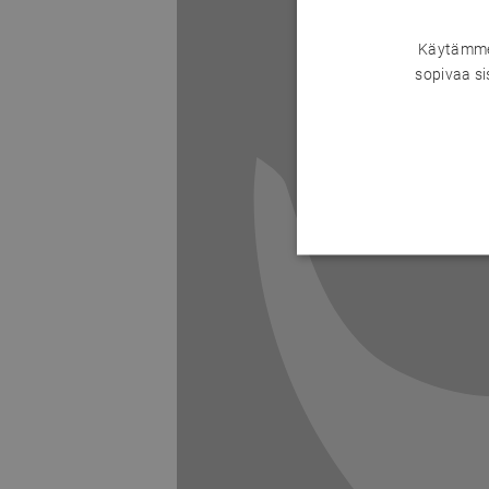
Käytämme 
sopivaa si
Previous