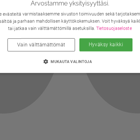
Arvostamme yksityisyyttäsi.
evästeitä varmistaaksemme sivuston toimivuuden sekä tarjotaksem
sältöä ja parhaan mahdollisen käyttökokemuksen. Voit hyväksyä kaik
tai jatkaa vain välttämättömillä asetuksilla.
Tietosuojaseloste
Hyväksy kaikki
Vain välttämättömät
MUKAUTA VALINTOJA