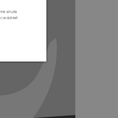
me sinulle
ki evästeet
Next