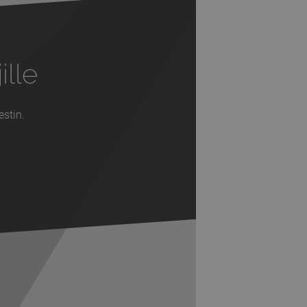
ille
estin.