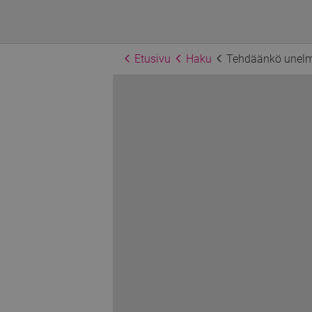
Etusivu
Haku
Tehdäänkö unelm