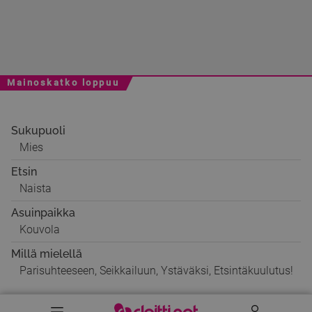
Mainoskatko loppuu
Sukupuoli
Mies
Etsin
Naista
Asuinpaikka
Kouvola
Millä mielellä
Parisuhteeseen, Seikkailuun, Ystäväksi, Etsintäkuulutus!
Valikko
Käyttäj