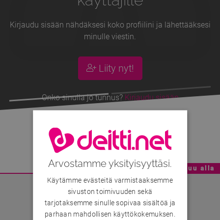
Kirjaudu sisään nähdäksesi koko profiilini ja lähettääksesi
minulle viestin.
Liity nyt!
Onko sinulla jo tunnus?
Kirjaudu sisään
Miksu83
, 43v
Arvostamme yksityisyyttäsi.
Mainoskatko - Sisältö jatkuu alla
Käytämme evästeitä varmistaaksemme
sivuston toimivuuden sekä
tarjotaksemme sinulle sopivaa sisältöä ja
parhaan mahdollisen käyttökokemuksen.