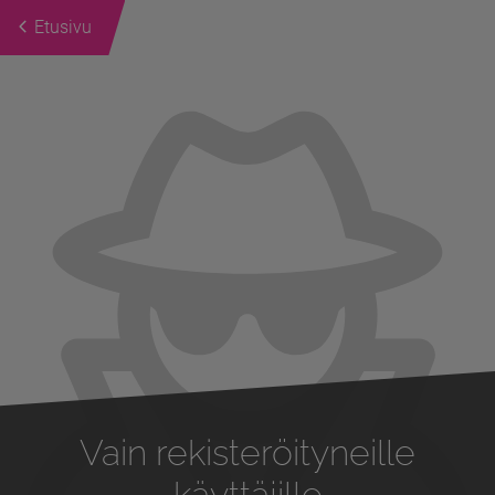
Etusivu
Previous
Next
Vain rekisteröityneille
käyttäjille