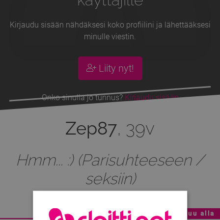
Kirjaudu sisään nähdäksesi koko profiilini ja lähettääksesi
minulle viestin.
Liity nyt!
Onko sinulla jo tunnus?
Kirjaudu sisään
Zep87
, 39v
Hmm... :) (Parisuhteeseen /
seksiin)
Mainoskatko - Sisältö jatkuu alla