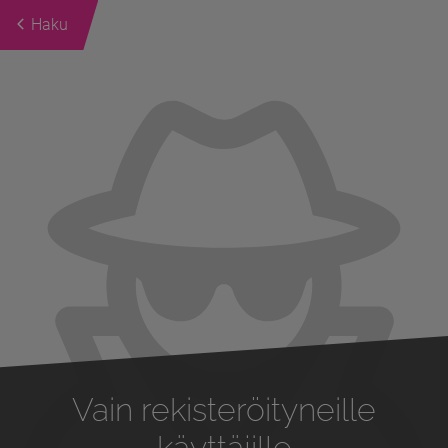
Haku
Previous
Next
Vain rekisteröityneille
käyttäjille