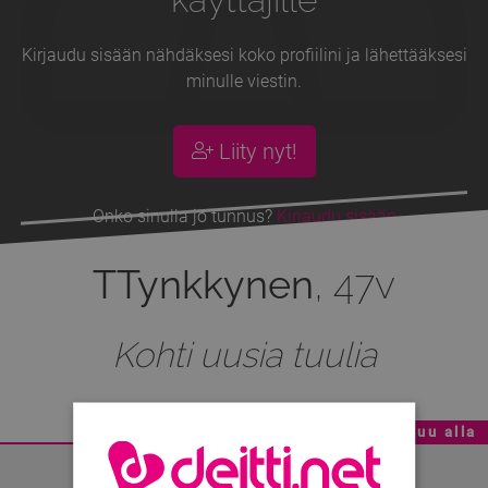
Kirjaudu sisään nähdäksesi koko profiilini ja lähettääksesi
minulle viestin.
Liity nyt!
Onko sinulla jo tunnus?
Kirjaudu sisään
TTynkkynen
, 47v
Kohti uusia tuulia
Mainoskatko - Sisältö jatkuu alla