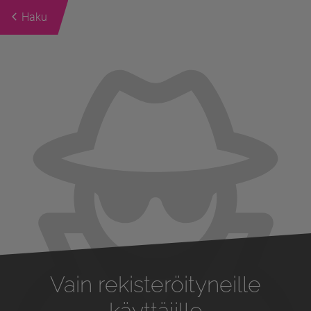
Haku
Previous
Next
Vain rekisteröityneille
käyttäjille