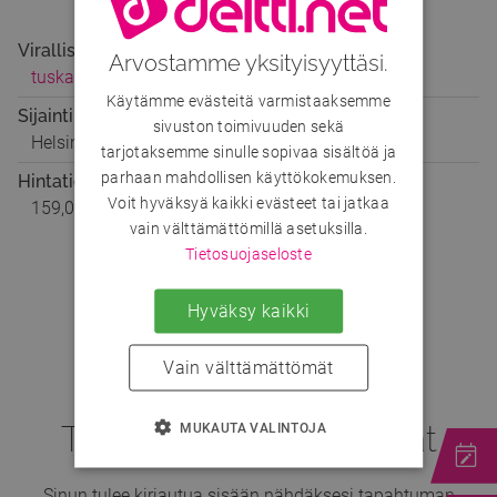
Viralliset sivut
Arvostamme yksityisyyttäsi.
tuska.fi
Käytämme evästeitä varmistaaksemme
Sijainti
sivuston toimivuuden sekä
Helsinki, Suvilahti
,
Parrukatu 2-4, Helsinki
tarjotaksemme sinulle sopivaa sisältöä ja
parhaan mahdollisen käyttökokemuksen.
Hintatiedot
Voit hyväksyä kaikki evästeet tai jatkaa
159,00 € –
249,00 €
vain välttämättömillä asetuksilla.
Tietosuojaseloste
Mitä mieltä kaverisi ovat?
Facebook
Twitter
Whatsapp
Jaa sivu ja kysy:
Hyväksy kaikki
Vain välttämättömät
Tapahtuman osallistujat
MUKAUTA VALINTOJA
Sinun tulee kirjautua sisään nähdäksesi tapahtuman