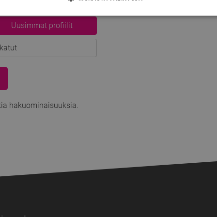
Uusimmat profiilit
katut
kia hakuominaisuuksia.