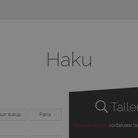
Haku
Talle
un sukup.
Paria
Kirjaudu sisään
voidaksesi ta