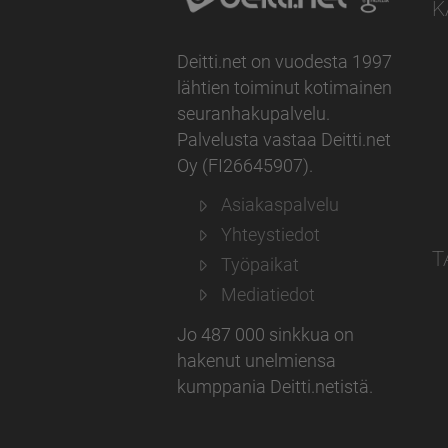
K
Deitti.net on vuodesta 1997
lähtien toiminut kotimainen
seuranhakupalvelu.
Palvelusta vastaa
Deitti.net
Oy
(
FI26645907
).
Asiakaspalvelu
Yhteystiedot
T
Työpaikat
Mediatiedot
Jo 487 000 sinkkua on
hakenut unelmiensa
kumppania Deitti.netistä.