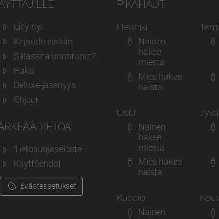
ÄYTTÄJILLE
PIKAHAUT
Liity nyt
Helsinki
Tam
Kirjaudu sisään
Nainen
hakee
Salasana unohtunut?
miestä
Haku
Mies hakee
Deluxe-jäsenyys
naista
Ohjeet
Oulu
Jyvä
ÄRKEÄÄ TIETOA
Nainen
hakee
miestä
Tietosuojaseloste
Mies hakee
Käyttöehdot
naista
Evästeasetukset
Kuopio
Kouv
Nainen