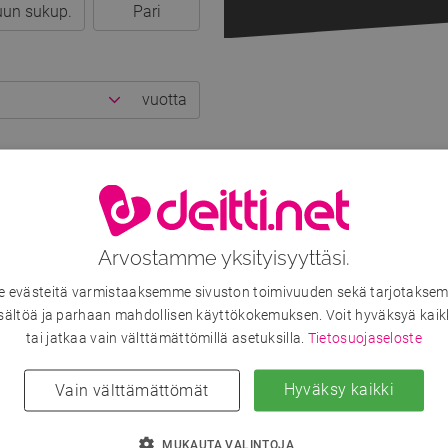
un sukup.
Pari
vuotta
Arvostamme yksityisyyttäsi.
km kaupungista
evästeitä varmistaaksemme sivuston toimivuuden sekä tarjotaksem
sältöä ja parhaan mahdollisen käyttökokemuksen. Voit hyväksyä kaik
tai jatkaa vain välttämättömillä asetuksilla.
Tietosuojaseloste
i
Matkaseuraksi
Hyväksy kaikki
Vain välttämättömät
un
Etsintäkuulutus!
MUKAUTA VALINTOJA