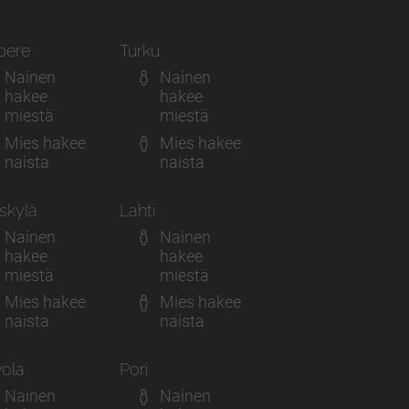
pere
Turku
Nainen
Nainen
hakee
hakee
miestä
miestä
Mies hakee
Mies hakee
naista
naista
skylä
Lahti
Nainen
Nainen
hakee
hakee
miestä
miestä
Mies hakee
Mies hakee
naista
naista
ola
Pori
Nainen
Nainen