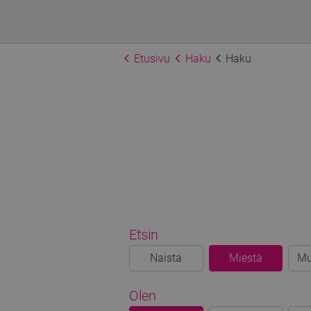
Etusivu
Haku
Haku
Etsin
Naista
Miestä
Mu
Olen