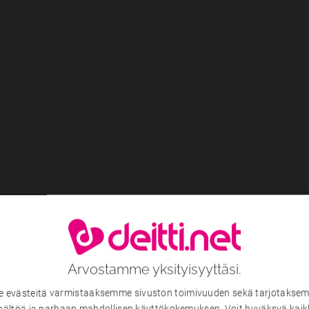
Arvostamme yksityisyyttäsi.
evästeitä varmistaaksemme sivuston toimivuuden sekä tarjotaksem
sältöä ja parhaan mahdollisen käyttökokemuksen. Voit hyväksyä kaik