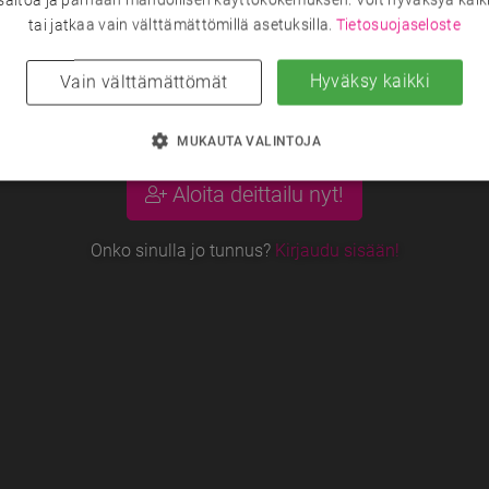
tai jatkaa vain välttämättömillä asetuksilla.
Tietosuojaseloste
äälle, löydä sisä
Hyväksy kaikki
Vain välttämättömät
MUKAUTA VALINTOJA
Aloita deittailu nyt!
Onko sinulla jo tunnus?
Kirjaudu sisään!