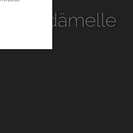
ltöä sydämelle